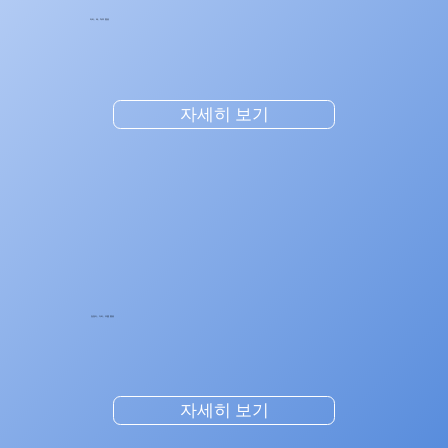
머리, 목, 척추 통증
자세히 보기
엉덩이, 다리, 무릎 통증
자세히 보기