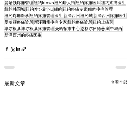
曼哈顿疼痛管理
纽约ktown
纽约唐人街
纽约疼痛医师
纽约疼痛医生
纽约韩国城
纽约
华尔街
NJ
紐約
纽约疼痛专家
纽约疼痛管理
纽约疼痛医学
纽约疼痛管理医生
新泽西州
纽约城
新泽西州疼痛医生
曼哈顿疼痛诊所
新泽西州疼痛专家
纽约疼痛诊所
纽约止痛药
卑尔根县
卑尔根县疼痛管理
曼哈顿市中心
恩格尔伍德悬崖
中城西
新泽西州的疼痛医生
查看全部
最新文章