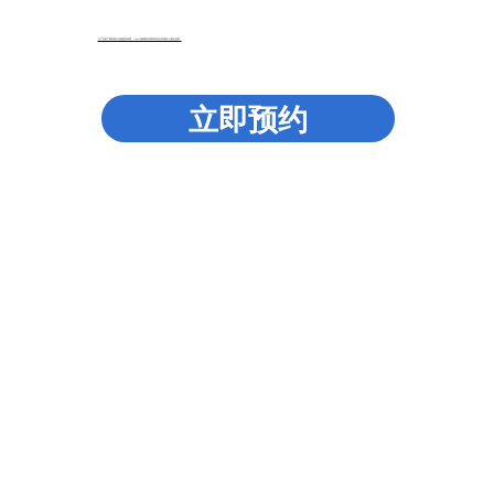
为了在更广阔的地方传递更多希望，AOP第四家诊所即将在洛克菲勒中心附近启幕。
立即预约