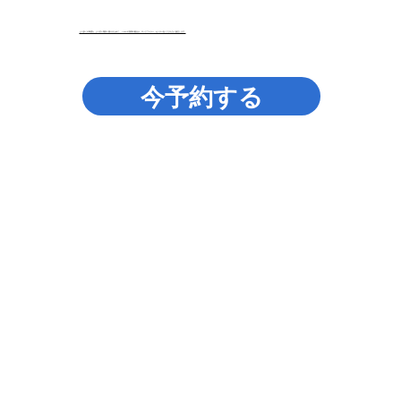
より多くの希望を、より広い場所へ届けるために。 AOPの第四の拠点が、ロックフェラー・センター近くにまもなく誕生します。
今予約する