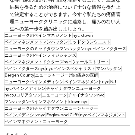
結果を得るための治療について十分な情報を得た上
で決定することができます。今すぐ私たちの疼痛管
理ニューヨーククリニックに連絡し、痛みのない人
生への第一歩を踏み出しましょう。
ニューヨークのペインマネジメント
nyc ktown
ペインマネジメントマンハッタン
ミッドタウンウエスト
ニューヨークのミッドタウンマンハッタン
nycペインドクターズ
ニューヨークのペインフィジシャンズ
ペインマネジメントドクターズnyc
ウォールストリート
ペインドクターズnyc
nycペインスペシャリスト
マンハッタン
Bergen County
ニュージャージー州の痛みの医師
ニューヨークペインメディシン
ペインマネジメントnyc
NJ
nycペインメディシン
チャイナタウンニューヨーク
nycのコリアタウン
ニューヨーク
チャイナタウンnyc
マンハッタンペインマネジメント
ktown nyc
ニューヨークのチャイナタウン
ニュージャージー
ペインメディシンnyc
Englewood Cliffs
nycペインマネジメント
ペインマネジメントニューヨーク